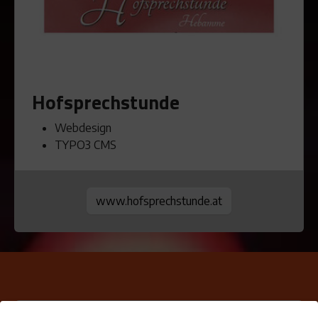
Hofsprechstunde
Webdesign
TYPO3 CMS
www.hofsprechstunde.at
Home