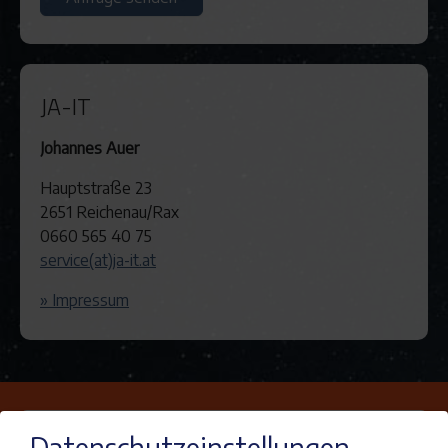
JA-IT
Johannes Auer
Hauptstraße 23
2651 Reichenau/Rax
0660 565 40 75
service(at)ja-it.at
» Impressum
Home
Datenschutzeinstellungen